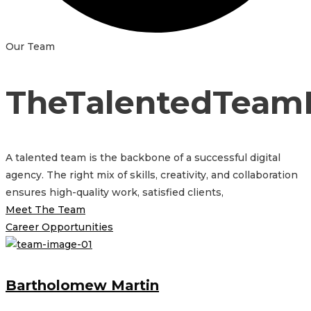
Our Team
T
h
e
T
a
l
e
n
t
e
d
T
e
a
m
A talented team is the backbone of a successful digital
agency. The right mix of skills, creativity, and collaboration
ensures high-quality work, satisfied clients,
Meet The Team
Career Opportunities
Bartholomew Martin