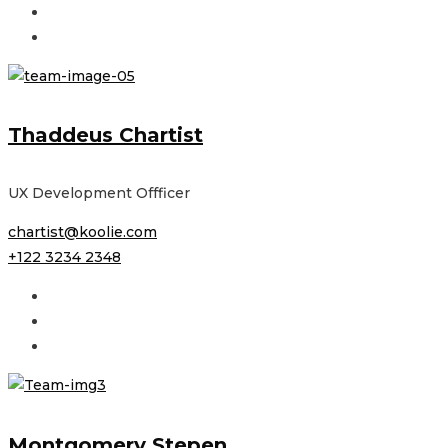
Thaddeus Chartist
UX Development Offficer
chartist@koolie.com
+122 3234 2348
Montgomery Stepen