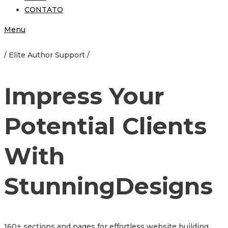
CONTATO
Menu
/ Elite Author Support /
Impress Your
Potential Clients
With
Stunning
Designs
160+ sections and pages for effortless website building.